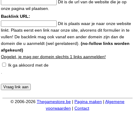
Dit is de url van de website die je op
onze pagina wil plaatsen.
Backlink URL:
Dit is plaats waar je naar onze website
linkt. Plaats eerst een link naar onze site, alvorens dit formulier in te
vullen! De backlink mag ook vanaf een ander domein zijn dan de
domein die u aanmeldt (wel gerelateerd).
(no-follow links worden
afgekeurd)
Opgelet, je mag per domein slechts 1 links aanmelden!
Ik ga akkoord met de
algemene voorwaarden
.
© 2006-2026
Thegamestore.be
|
Pagina maken
|
Algemene
voorwaarden
|
Contact